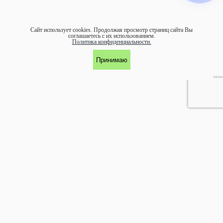
Сайт использует cookies.
Продолжая просмотр страниц сайта Вы
соглашаетесь с их использованием.
Политика конфиденциальности.
Принимаю
УЧАСТНИК АССОЦИАЦИИ ЭКОСОЮЗ
©1997-
2026 ООО "ЭКОМАРКА"
Аренда и обслуживание:
arenda@ecomarka.ru
Продажа:
zakaz@ecomarka.ru