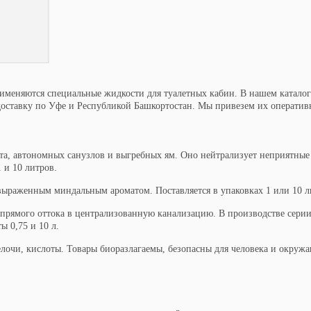
рименяются специальные жидкости для туалетных кабин. В нашем каталог
доставку по Уфе и Республикой Башкортостан. Мы привезем их оперативн
та, автономных санузлов и выгребных ям. Оно нейтрализует неприятные 
 и 10 литров.
выраженным миндальным ароматом. Поставляется в упаковках 1 или 10 л
и прямого оттока в централизованную канализацию. В производстве сер
ы 0,75 и 10 л.
лочи, кислоты. Товары биоразлагаемы, безопасны для человека и окружа