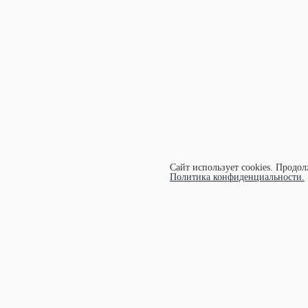
Сайт использует cookies.
Продолж
Политика конфиденциальности.
УЧАСТНИК АССОЦИАЦИИ ЭКОСОЮЗ
©1997-
2026 ООО "ЭКОМАРКА"
Аренда и обслуживание:
arenda@ecomarka.ru