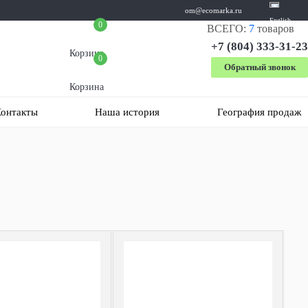
om@ecomarka.ru
English
0
ВСЕГО:
7
товаров
+7 (804) 333-31-23
Корзина
0
Обратный звонок
Корзина
онтакты
Наша история
География продаж