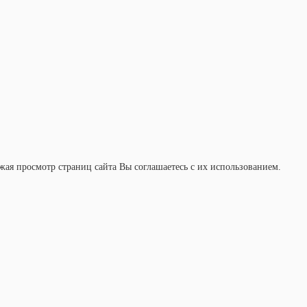
ая просмотр страниц сайта Вы соглашаетесь с их использованием.
Главная
Каталог товаров
О компании Экомарка
Аренда
Обслуживание
Доставка
Контакты
Пользовательское соглашени