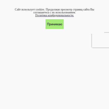
Сайт использует cookies.
Продолжая просмотр страниц сайта Вы
соглашаетесь с их использованием.
Политика конфиденциальности.
Принимаю
УЧАСТНИК АССОЦИАЦИИ ЭКОСОЮЗ
©1997-
2026 ООО "ЭКОМАРКА"
Аренда и обслуживание:
arenda@ecomarka.ru
Продажа:
zakaz@ecomarka.ru
Главная