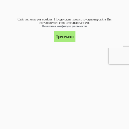
Сайт использует cookies.
Продолжая просмотр страниц сайта Вы
соглашаетесь с их использованием.
Политика конфиденциальности.
Принимаю
УЧАСТНИК АССОЦИАЦИИ ЭКОСОЮЗ
©1997-
2026 ООО "ЭКОМАРКА"
Аренда и обслуживание:
arenda@ecomarka.ru
Продажа:
zakaz@ecomarka.ru