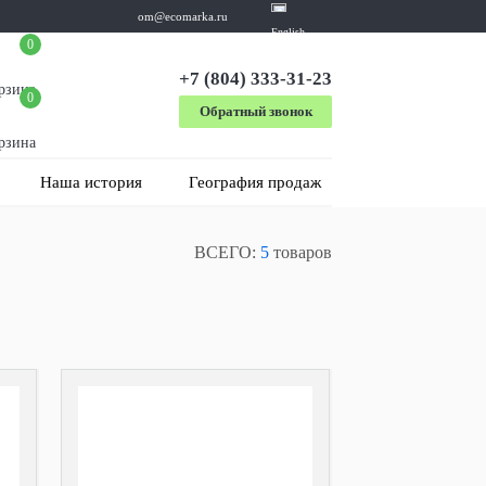
om@ecomarka.ru
English
0
+7 (804) 333-31-23
рзина
0
Обратный звонок
рзина
Наша история
География продаж
ВСЕГО:
5
товаров