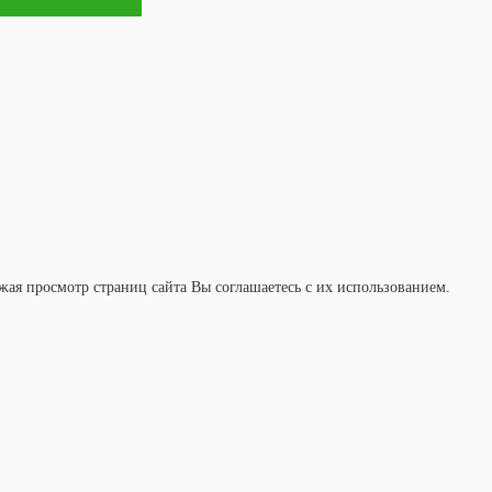
ая просмотр страниц сайта Вы соглашаетесь с их использованием.
ЮЗ
Главная
Каталог товаров
О компании Экомарка
Аренда
Обслуживание
Доставка