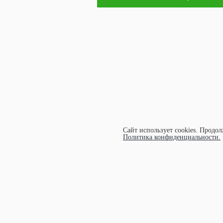
Сайт использует cookies.
Продолж
Политика конфиденциальности.
УЧАСТНИК АССОЦИАЦИИ ЭКОСО
©1997-
2026 ООО "ЭКОМАРКА"