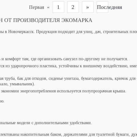
1
2
»
Последняя
Первая
«
Н ОТ ПРОИЗВОДИТЕЛЯ ЭКОМАРКА
ы в Новочеркасск. Продукция подходит для улиц, дач, строительных пло
и комфорт там, где организовать санузел по-другому не получается.
ся из ударопрочного пластика, устойчивы к внешнему воздействию, им
 труба, бак для отходов, сиденье унитаза, бумагодержатель, крючок дл
кало, умывальник).
 экономии энергопотребления используется полупрозрачная крыша.
ию.
миальные модели с дополнительными удобствами.
лектованы накопительным баком, держателями для туалетной бумаги, дуж