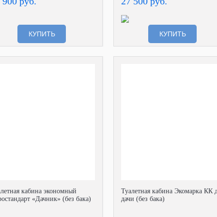
 900 руб.
27 500 руб.
КУПИТЬ
КУПИТЬ
алетная кабина экономный
Туалетная кабина Экомарка КК 
остандарт «Дачник» (без бака)
дачи (без бака)