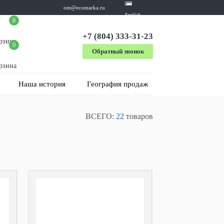
om@ecomarka.ru
English
0
+7 (804) 333-31-23
рзина
0
Обратный звонок
рзина
Наша история
География продаж
ВСЕГО:
22
товаров