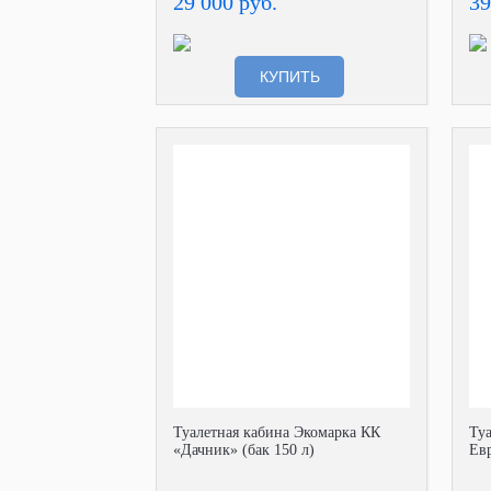
29 000 руб.
39
КУПИТЬ
Туалетная кабина Экомарка КК
Ту
«Дачник» (бак 150 л)
Евр