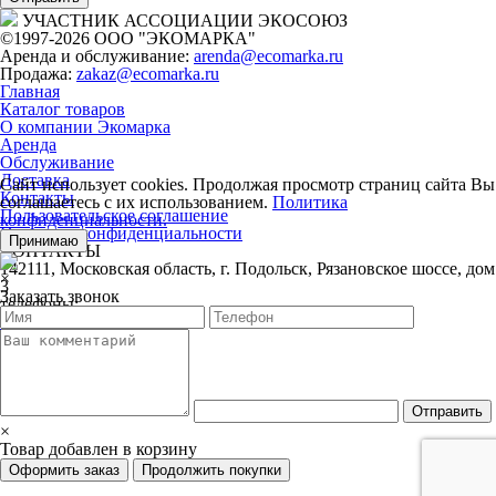
УЧАСТНИК АССОЦИАЦИИ ЭКОСОЮЗ
©1997-
2026 ООО "ЭКОМАРКА"
Аренда и обслуживание:
arenda@ecomarka.ru
Продажа:
zakaz@ecomarka.ru
Главная
Каталог товаров
О компании Экомарка
Аренда
Обслуживание
Доставка
Сайт использует cookies.
Продолжая просмотр страниц сайта Вы
Контакты
соглашаетесь с их использованием.
Политика
Пользовательское соглашение
конфиденциальности.
Политика конфиденциальности
Принимаю
КОНТАКТЫ
142111, Московская область, г. Подольск, Рязановское шоссе, дом
×
3
Заказать звонок
телефоны:
+7 (804) 333-31-23
+7 (495) 781-52-52
Отправить
×
Товар добавлен в корзину
Оформить заказ
Продолжить покупки