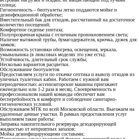
солнца;
Гигиеничность – биотуалеты легко поддаются мойке и
дезинфекционной обработке;
Вместительный бак для отходов, рассчитанный на достаточное
количество посещений;
Комфортное сиденье унитаза;
Полупрозрачная крыша с отличным проникновением света;
Наличие вытяжной трубы, бумагодержателя, крючка, дужек для
замков;
Возможность установки обогрева, освещения, зеркала,
умывальника (в люксовых моделях это уже есть);
Устойчивость, длительный срок службы;
Несколько вариантов расцветки.
Обслуживание биотуалетов
Предоставляем услуги по откачке септика и вывозу отходов из
уличных туалетных кабин. Работаем с нужной вам
периодичностью: ассенизаторские машины приезжают
еженедельно или 1-2 раза в месяц. Своевременность и
профессионализм нашей команды обеспечит вам
бесперебойность в комфорте и соблюдение санитарно-
гигиенических условий.
Обслуживаем МТК по всей Московской области. Выезжаем на
удаленные дачные участки. В рамках предоставления услуг
выполняем такие работы:
Заправка накопительного резервуара дезодорирующей
жидкостью от неприятных запахов;
Мойка дезинфицирующими составами;
Пополнение запаса туалетной бумаги, технической воды в