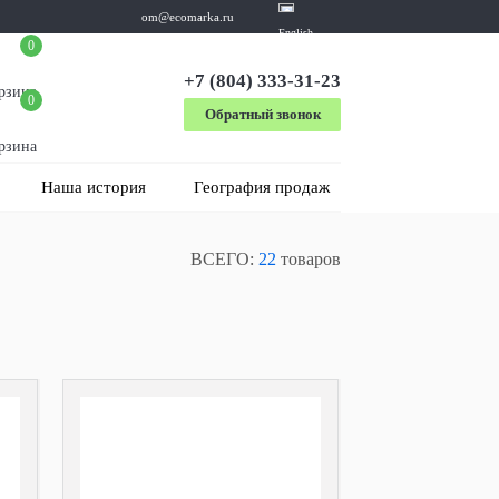
om@ecomarka.ru
English
0
+7 (804) 333-31-23
рзина
0
Обратный звонок
рзина
Наша история
География продаж
ВСЕГО:
22
товаров