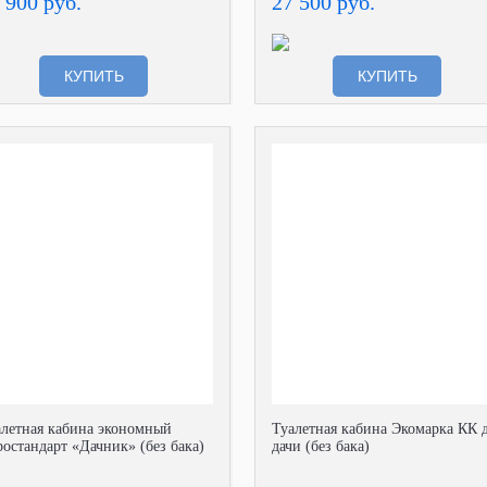
 900 руб.
27 500 руб.
КУПИТЬ
КУПИТЬ
алетная кабина экономный
Туалетная кабина Экомарка КК 
остандарт «Дачник» (без бака)
дачи (без бака)