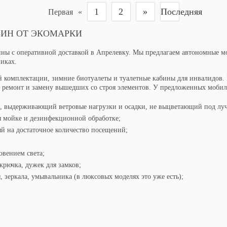
1
2
»
Последняя
Первая
«
ИН ОТ ЭКОМАРКИ
ны с оперативной доставкой в Апрелевку. Мы предлагаем автономные мо
никах.
й комплектации, зимние биотуалеты и туалетные кабины для инвалидов.
 ремонт и замену вышедших со строя элементов. У предложенных мобил
, выдерживающий ветровые нагрузки и осадки, не выцветающий под луч
я мойке и дезинфекционной обработке;
ый на достаточное количество посещений;
вением света;
крючка, дужек для замков;
 зеркала, умывальника (в люксовых моделях это уже есть);