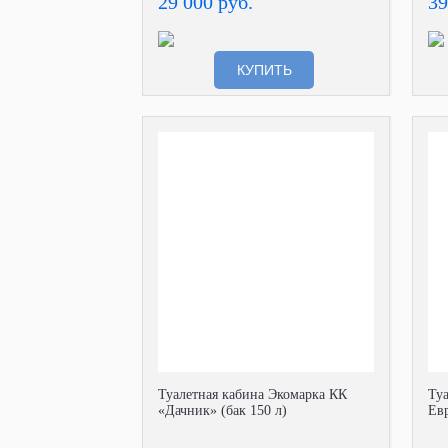
29 000 руб.
39
КУПИТЬ
Туалетная кабина Экомарка КК
Ту
«Дачник» (бак 150 л)
Евр