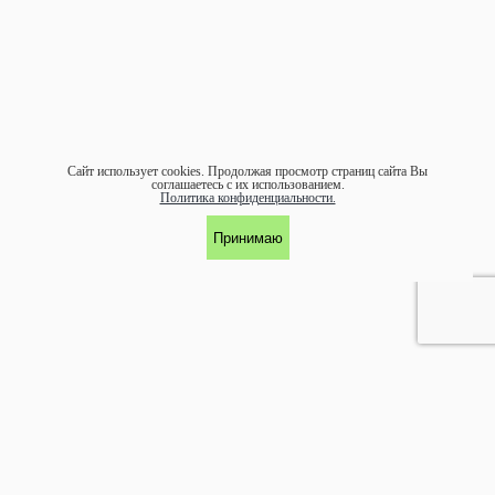
Сайт использует cookies.
Продолжая просмотр страниц сайта Вы
соглашаетесь с их использованием.
Политика конфиденциальности.
Принимаю
УЧАСТНИК АССОЦИАЦИИ ЭКОСОЮЗ
©1997-
2026 ООО "ЭКОМАРКА"