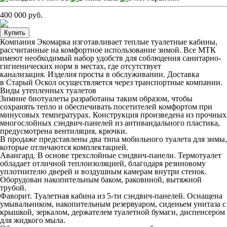
400 000 руб.
Купить
Компания Экомарка изготавливает теплые туалетные кабины,
рассчитанные на комфортное использование зимой. Все МТК
имеют необходимый набор удобств для соблюдения санитарно-
гигиенических норм в местах, где отсутствует
канализация. Изделия просты в обслуживании. Доставка
в Старый Оскол осуществляется через транспортные компании.
Виды утепленных туалетов
Зимние биотуалеты разработаны таким образом, чтобы
сохранять тепло и обеспечивать посетителей комфортом при
минусовых температурах. Конструкция произведена из прочных
многослойных сэндвич-панелей из антивандального пластика,
предусмотрена вентиляция, крючки.
В продаже представлены два типа мобильного туалета для зимы,
которые отличаются комплектацией.
Авангард. В основе трехслойные сэндвич-панели. Термотуалет
обладает отличной теплоизоляцией, благодаря резиновому
уплотнителю дверей и воздушным камерам внутри стенок.
Оборудован накопительным баком, раковиной, вытяжной
трубой.
Фаворит. Туалетная кабина из 5-ти сэндвич-панелей. Оснащена
умывальником, накопительным резервуаром, сиденьем унитаза с
крышкой, зеркалом, держателем туалетной бумаги, диспенсером
для жидкого мыла.