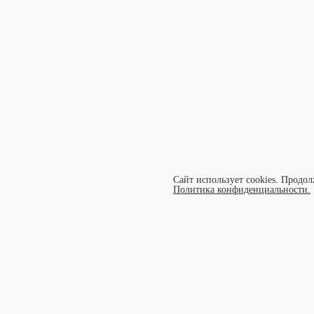
Сайт использует cookies.
Продолж
Политика конфиденциальности.
УЧАСТНИК АССОЦИАЦИИ ЭКОСО
©1997-
2026 ООО "ЭКОМАРКА"