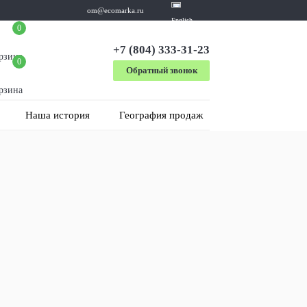
om@ecomarka.ru
English
0
+7 (804) 333-31-23
рзина
0
Обратный звонок
рзина
Наша история
География продаж