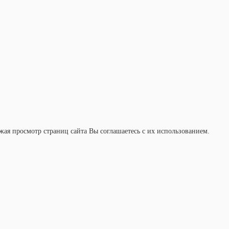
ая просмотр страниц сайта Вы соглашаетесь с их использованием.
ЮЗ
Главная
Каталог товаров
О компании Экомарка
Аренда
Обслуживание
Доставка