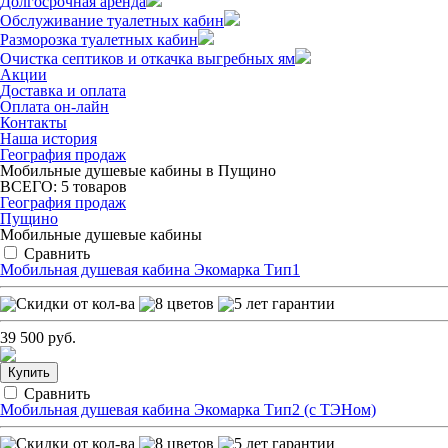
Долгосрочная аренда
Обслуживание туалетных кабин
Разморозка туалетных кабин
Очистка септиков и откачка выгребных ям
Акции
Доставка и оплата
Оплата он-лайн
Контакты
Наша история
География продаж
Мобильные душевые кабины в Пущино
ВСЕГО:
5
товаров
География продаж
Пущино
Мобильные душевые кабины
Сравнить
Мобильная душевая кабина Экомарка Тип1
39 500 руб.
Купить
Сравнить
Мобильная душевая кабина Экомарка Тип2 (с ТЭНом)