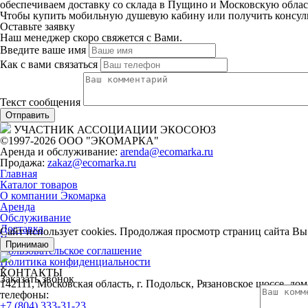
обеспечиваем доставку со склада в Пущино и Московскую обла
Чтобы купить мобильную душевую кабину или получить консульт
Оставьте заявку
Наш менеджер скоро свяжется с Вами.
Введите ваше имя
Как с вами связаться
Текст сообщения
УЧАСТНИК АССОЦИАЦИИ ЭКОСОЮЗ
©1997-
2026 ООО "ЭКОМАРКА"
Аренда и обслуживание:
arenda@ecomarka.ru
Продажа:
zakaz@ecomarka.ru
Главная
Каталог товаров
О компании Экомарка
Аренда
Обслуживание
Доставка
Сайт использует cookies.
Продолжая просмотр страниц сайта Вы 
Контакты
Принимаю
Пользовательское соглашение
Политика конфиденциальности
×
КОНТАКТЫ
Заказать звонок
142111, Московская область, г. Подольск, Рязановское шоссе, дом
телефоны:
+7 (804) 333-31-23