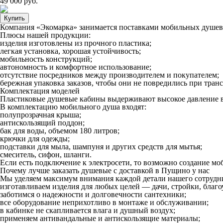
49 000 руб.
Купить
Компания «Экомарка» занимается поставками мобильных душевы
Плюсы нашей продукции:
изделия изготовлены из прочного пластика;
легкая установка, хорошая устойчивость;
мобильность конструкций;
автономность и комфортное использование;
отсутствие посредников между производителем и покупателем;
бережная упаковка заказов, чтобы они не повредились при тран
Комплектация моделей
Пластиковые душевые кабины выдерживают высокое давление во
В комплектацию мобильного душа входят:
полупрозрачная крыша;
антискользящий поддон;
бак для воды, объемом 180 литров;
крючки для одежды;
подставки для мыла, шампуня и других средств для мытья;
смеситель, сифон, шланги.
Если есть подключение к электросети, то возможно создание м
Почему лучше заказать душевые с доставкой в Пущино у нас
Мы уделяем максимум внимания каждой детали нашего сотрудни
изготавливаем изделия для любых целей — дачи, стройки, благо
заботимся о надежности и долговечности сантехники;
все оборудование неприхотливо в монтаже и обслуживании;
в кабинке не скапливается влага и душный воздух;
применяем антивандальные и антискользящие материалы;