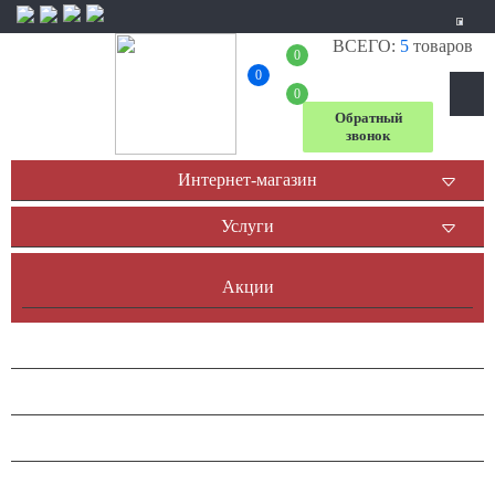
ВСЕГО:
5
товаров
+7 (804) 333-
0
0
31-23
0
Обратный
звонок
Интернет-магазин
Услуги
Акции
Доставка и оплата
Оплата он-лайн
Контакты
Наша история