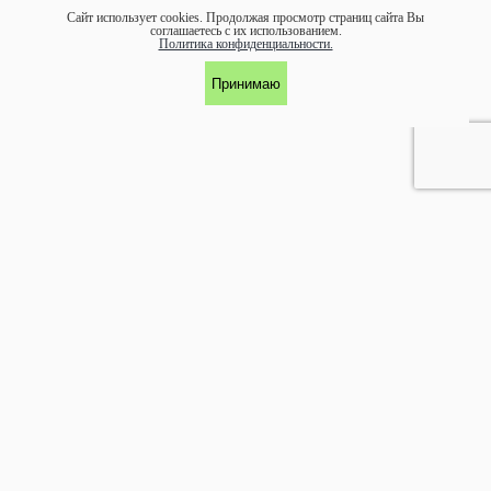
Сайт использует cookies.
Продолжая просмотр страниц сайта Вы
соглашаетесь с их использованием.
Политика конфиденциальности.
Принимаю
УЧАСТНИК АССОЦИАЦИИ ЭКОСОЮЗ
©1997-
2026 ООО "ЭКОМАРКА"
Аренда и обслуживание:
arenda@ecomarka.ru
Продажа:
zakaz@ecomarka.ru
Главная
Каталог товаров
О компании Экомарка