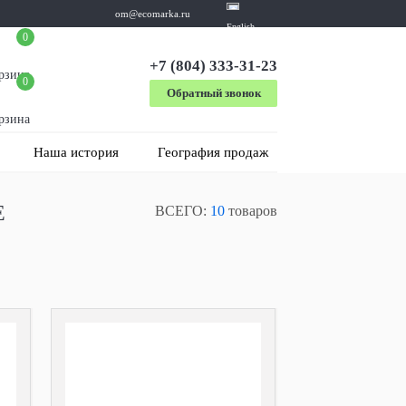
om@ecomarka.ru
English
0
+7 (804) 333-31-23
рзина
0
Обратный звонок
рзина
Наша история
География продаж
Е
ВСЕГО:
10
товаров