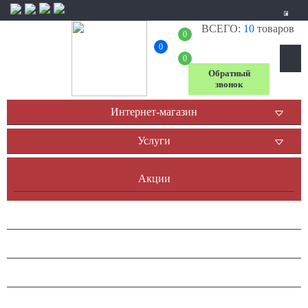
ВСЕГО:
10
товаров
+7 (804) 333-
0
0
31-23
0
Обратный
звонок
Интернет-магазин
Услуги
Акции
Доставка и оплата
Оплата он-лайн
Контакты
Наша история