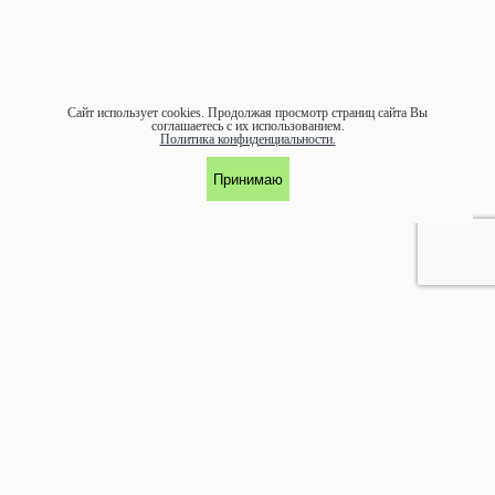
Сайт использует cookies.
Продолжая просмотр страниц сайта Вы
соглашаетесь с их использованием.
Политика конфиденциальности.
Принимаю
УЧАСТНИК АССОЦИАЦИИ ЭКОСОЮЗ
©1997-
2026 ООО "ЭКОМАРКА"
Аренда и обслуживание:
arenda@ecomarka.ru
Продажа:
zakaz@ecomarka.ru
Главная