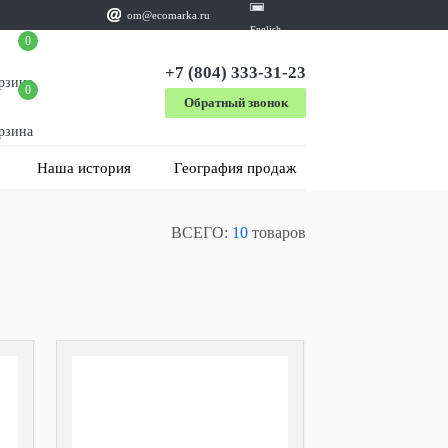
om@ecomarka.ru
English
0
+7 (804) 333-31-23
рзина
0
Обратный звонок
рзина
Наша история
География продаж
ВСЕГО:
10
товаров