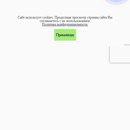
Сайт использует cookies.
Продолжая просмотр страниц сайта Вы
соглашаетесь с их использованием.
Политика конфиденциальности.
Принимаю
УЧАСТНИК АССОЦИАЦИИ ЭКОСОЮЗ
©1997-
2026 ООО "ЭКОМАРКА"
Аренда и обслуживание:
arenda@ecomarka.ru
Продажа:
zakaz@ecomarka.ru