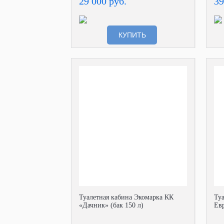
29 000 руб.
39
КУПИТЬ
Туалетная кабина Экомарка КК
Ту
«Дачник» (бак 150 л)
Евр