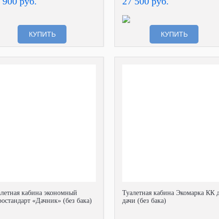
 900 руб.
27 500 руб.
КУПИТЬ
КУПИТЬ
алетная кабина экономный
Туалетная кабина Экомарка КК 
остандарт «Дачник» (без бака)
дачи (без бака)