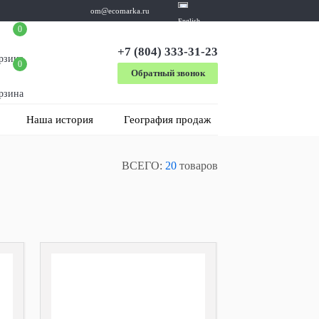
om@ecomarka.ru
English
0
+7 (804) 333-31-23
рзина
0
Обратный звонок
рзина
Наша история
География продаж
ВСЕГО:
20
товаров